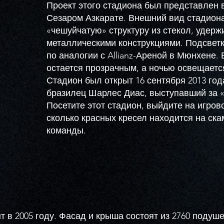
Проект этого стадиона был представлен в
Сезаром Азкарате. Внешний вид стадион
«чешуйчатую» структуру из стекол, удер
металлическими конструкциями. Подсвет
по аналогии с Allianz-Ареной в Мюнхене. 
остается прозрачным, а ночью освещаетс
Стадион был открыт 16 сентября 2013 год
бразилец Шарлес Диас, выступавший за «
Посетите этот стадион, выйдите на игров
сколько красных кресел находится на ск
команды.
 в 2005 году. Фасад и крыша состоят из 2760 подуше