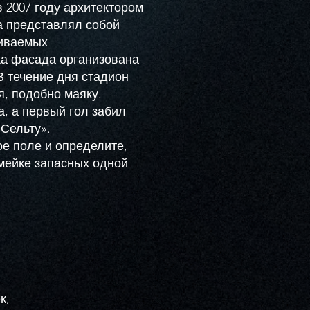
 2007 году архитектором
а представлял собой
живаемых
ка фасада организована
В течение дня стадион
я, подобно маяку.
а, а первый гол забил
Сельту».
ое поле и определите,
амейке запасных одной
к,