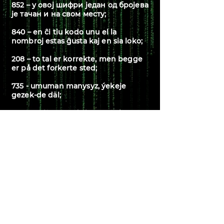
852 – у овој шифри један од бројева
је тачан и на свом месту;
840 – en ĉi tiu kodo unu el la
nombroj estas ĝusta kaj en sia loko;
208 – to tal er korrekte, men begge
er på det forkerte sted;
735 - umuman manysyz, ýekeje
gezek-de däl;
969 - は反転できる素晴らしい数字です
が、必要ありません。
570 – մեկ թիվ ճիշտ է, բայց սխալ
տեղում;
842 - två siffror är korrekta, men
koden är fel;
777 – drei Achsen, nicht verwandt.