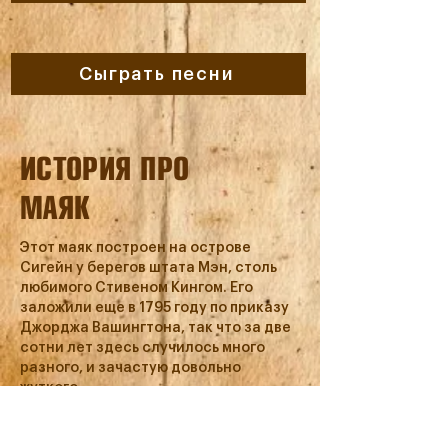
Сыграть песни
ИСТОРИЯ ПРО
МАЯК
Этот маяк построен на острове
Сигейн у берегов штата Мэн, столь
любимого Стивеном Кингом. Его
заложили еще в 1795 году по приказу
Джорджа Вашингтона, так что за две
сотни лет здесь случилось много
разного, и зачастую довольно
жуткого.
Самая известная легенда, связанная
с островом Сигейн, рассказывает о