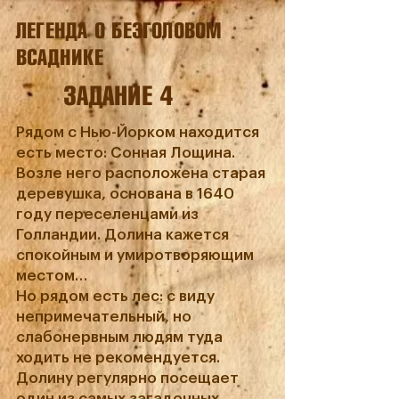
ЛЕГЕНДА О БЕЗГОЛОВОМ
ВСАДНИКЕ
ЗАДАНИЕ 4
Рядом с Нью-Йорком находится
есть место: Сонная Лощина.
Возле него расположена старая
деревушка, основана в 1640
году переселенцами из
Голландии. Долина кажется
спокойным и умиротворяющим
местом…
Но рядом есть лес: с виду
непримечательный, но
слабонервным людям туда
ходить не рекомендуется.
Долину регулярно посещает
один из самых загадочных