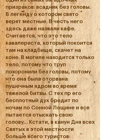
призраков: всадник без головы.
В легенду о котором свято
верят местные. В честь него
здесь даже назвали кафе.
Считается, что это тело
кавалериста, который покоится
там на кладбище, скачет на
коне. В могиле находится только
тело, потому что труп
похоронили без головы, потому
что она была оторвана
пушечным ядром во время
тяжелой битвы. С тех пр его
бесплотный дух бродит по
ночам по Сонной Лощине и все
пытается отыскать свою
голову… Кстати, в канун Дня всех
Святых в этой местности
больше всего туристов: